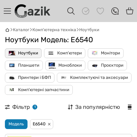
GAZIK
AI
Каталог
Комп'ютерна техніка
Ноутбуки
Онлайн · пошук техніки
Ноутбуки Модель: E6540
Привіт! 👋 Я Gazik AI — допоможу
Ноутбуки
Комп'ютери
Монітори
підібрати вживану комп'ютерну техніку.
Що шукаєш?
Планшети
Моноблоки
Проєктори
Принтери і БФП
Комплектуючі та аксесуари
Комп'ютерні запчастини
Фільтр
За популярністю
1
Модель
E6540