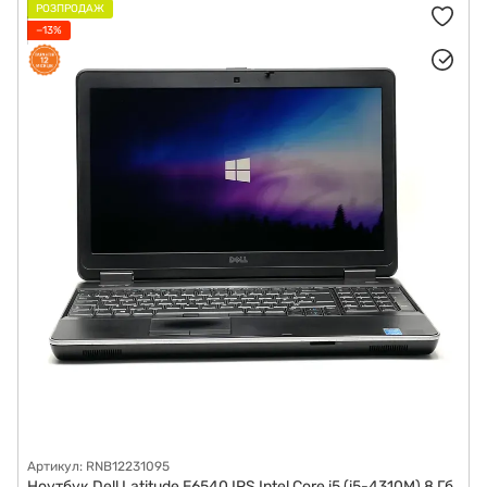
РОЗПРОДАЖ
−13%
Артикул: RNB12231095
Ноутбук Dell Latitude E6540 IPS Intel Core i5 (i5-4310M) 8 Гб