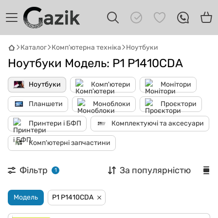
GAZIK
AI
Каталог
Комп'ютерна техніка
Ноутбуки
Онлайн · пошук техніки
Ноутбуки Модель: P1 P1410CDA
Привіт! 👋 Я Gazik AI — допоможу
Ноутбуки
Комп'ютери
Монітори
підібрати вживану комп'ютерну техніку.
Що шукаєш?
Планшети
Моноблоки
Проєктори
Принтери і БФП
Комплектуючі та аксесуари
Комп'ютерні запчастини
Фільтр
За популярністю
1
Модель
P1 P1410CDA