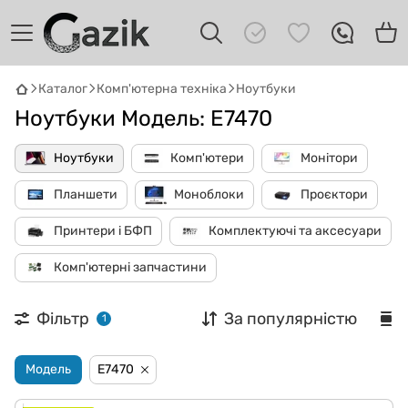
GAZIK
AI
Каталог
Комп'ютерна техніка
Ноутбуки
Онлайн · пошук техніки
Ноутбуки Модель: E7470
Привіт! 👋 Я Gazik AI — допоможу
Ноутбуки
Комп'ютери
Монітори
підібрати вживану комп'ютерну техніку.
Що шукаєш?
Планшети
Моноблоки
Проєктори
Принтери і БФП
Комплектуючі та аксесуари
Комп'ютерні запчастини
Фільтр
За популярністю
1
Модель
E7470