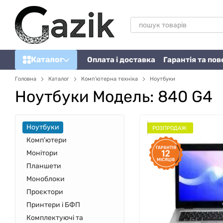
Перейти до основного контенту
Каталог
Оплата і доставка
Гарантія та по
Головна
Каталог
Комп'ютерна техніка
Ноутбуки
Ноутбуки Модель: 840 G4
Ноутбуки
РОЗПРОДАЖ
Комп'ютери
Монітори
Планшети
Моноблоки
Проєктори
Принтери і БФП
Комплектуючі та