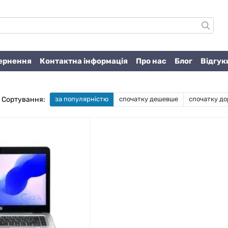
вернення
Контактна інформація
Про нас
Блог
Відгук
Сортування:
за популярністю
спочатку дешевше
спочатку до