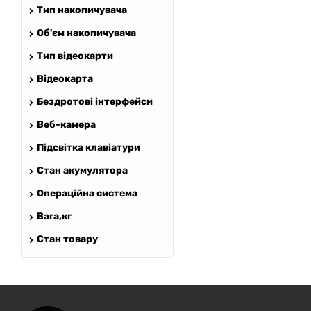
Тип накопичувача
Об'єм накопичувача
Тип відеокарти
Відеокарта
Бездротові інтерфейси
GAZIK
AI
Веб-камера
Онлайн · пошук техніки
Підсвітка клавіатури
Привіт! 👋 Я Gazik AI — допоможу
Стан акумулятора
підібрати вживану комп'ютерну
Операційна система
техніку. Що шукаєш?
Вага,кг
Стан товару