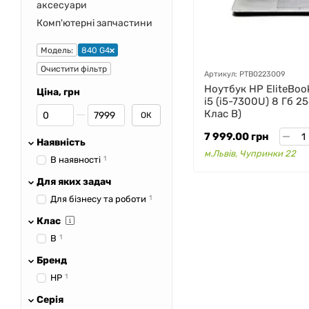
аксесуари
Комп'ютерні запчастини
Модель:
840 G4
Очистити фільтр
Артикул: PTB0223009
Ноутбук HP EliteBook
Ціна, грн
i5 (i5-7300U) 8 Гб 2
Від Ціна, грн
До Ціна, грн
Клас B)
ОК
7 999.00 грн
Наявність
м.Львів, Чупринки 22
В наявності
1
Для яких задач
Для бізнесу та роботи
1
Клас
B
1
Бренд
HP
1
Серія