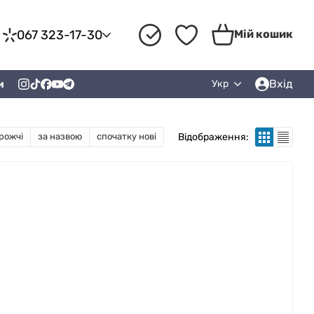
067 323-17-30
Мій кошик
Вхід
и
Укр
Відображення:
рожчі
за назвою
спочатку нові