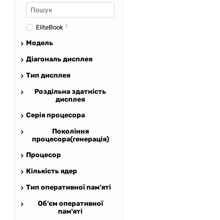
EliteBook
1
Модель
Діагональ дисплея
Тип дисплея
Роздільна здатність
дисплея
Серія процесора
Покоління
процесора(генерація)
Процесор
Кількість ядер
Тип оперативної пам'яті
Об'єм оперативної
пам'яті