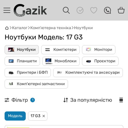
GAZIK
AI
Каталог
Комп'ютерна техніка
Ноутбуки
Онлайн · пошук техніки
Ноутбуки Модель: 17 G3
Привіт! 👋 Я Gazik AI — допоможу
Ноутбуки
Комп'ютери
Монітори
підібрати вживану комп'ютерну техніку.
Що шукаєш?
Планшети
Моноблоки
Проєктори
Принтери і БФП
Комплектуючі та аксесуари
Комп'ютерні запчастини
Фільтр
За популярністю
1
Модель
17 G3