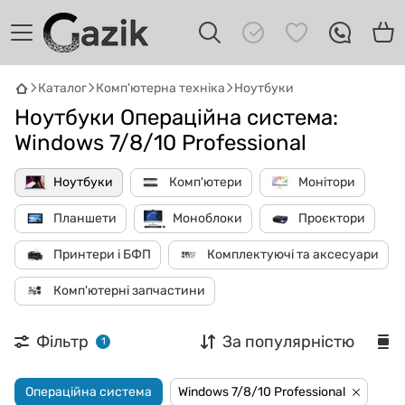
Каталог
Комп'ютерна техніка
Ноутбуки
Ноутбуки Операційна система:
Windows 7/8/10 Professional
Ноутбуки
Комп'ютери
Монітори
Планшети
Моноблоки
Проєктори
GAZIK
AI
Онлайн · пошук техніки
Принтери і БФП
Комплектуючі та аксесуари
Комп'ютерні запчастини
Привіт! 👋 Я Gazik AI — допоможу
підібрати вживану комп'ютерну техніку.
Що шукаєш?
Фільтр
За популярністю
1
Операційна система
Windows 7/8/10 Professional