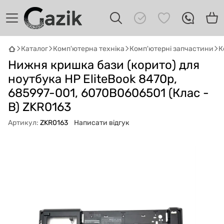
Каталог
Комп'ютерна техніка
Комп'ютерні запчастини
К
GAZIK
AI
Нижня кришка бази (корито) для
Онлайн · пошук техніки
ноутбука HP EliteBook 8470p,
685997-001, 6070B0606501 (Клас -
Привіт! 👋 Я Gazik AI — допоможу
підібрати вживану комп'ютерну техніку.
B) ZKR0163
Що шукаєш?
Артикул:
ZKR0163
Написати відгук