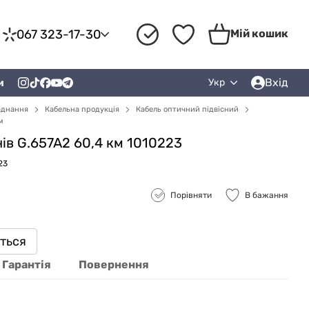
067 323-17-30
Мій кошик
Вхід
и
Укр
аднання
Кабельна продукція
Кабель оптичний підвісний
м
ів G.657A2 60,4 км 1010223
23
Порівняти
В бажання
иться
Гарантія
Повернення