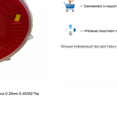
— С
амовивіз з нашо
— «Новою поштою» по
Більше інформації про доставку
окна 0.25мм G.657A2 Під