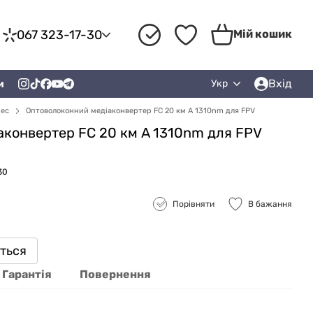
067 323-17-30
Мій кошик
Вхід
и
Укр
рес
Оптоволоконний медіаконвертер FC 20 км A 1310nm для FPV
конвертер FC 20 км A 1310nm для FPV
30
Порівняти
В бажання
иться
Гарантія
Повернення