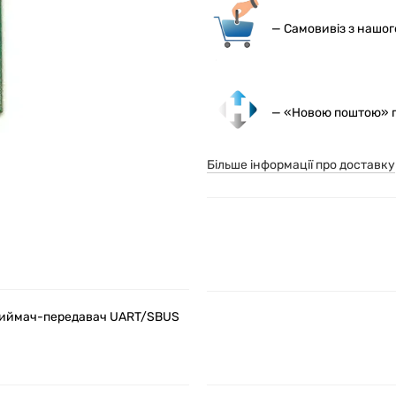
— С
амовивіз з нашо
— «Новою поштою» по
Більше інформації про доставку
приймач-передавач UART/SBUS