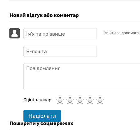
Новий відгук або коментар
Увійти за допомого
GAZIK
AI
Онлайн · пошук техніки
Оцініть товар
Привіт! 👋 Я Gazik AI — допоможу
підібрати вживану комп'ютерну
техніку. Що шукаєш?
Надіслати
Поширити у соцмережах