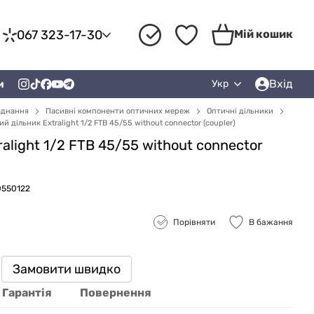
067 323-17-30
Мій кошик
Вхід
и
Укр
аднання
Пасивні компоненти оптичних мереж
Оптичні дільники
й дільник Extralight 1/2 FTB 45/55 without connector (coupler)
alight 1/2 FTB 45/55 without connector
0550122
Порівняти
В бажання
Замовити швидко
Гарантія
Повернення