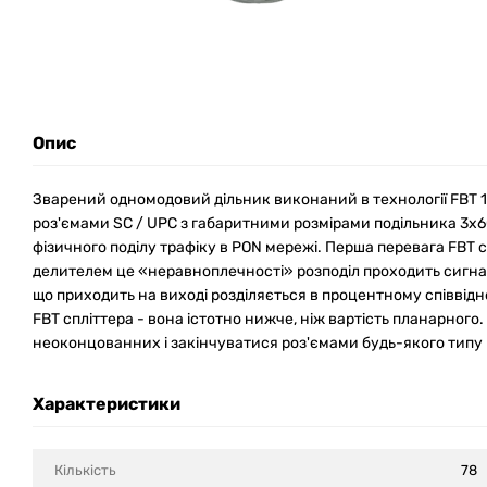
Опис
Зварений одномодовий дільник виконаний в технології FBT 
роз'ємами SC / UPC з габаритними розмірами подільника 3х
фізичного поділу трафіку в PON мережі. Перша перевага FBT 
делителем це «неравноплечності» розподіл проходить сигнал
що приходить на виході розділяється в процентному співвідн
FBT спліттера - вона істотно нижче, ніж вартість планарног
неоконцованних і закінчуватися роз'ємами будь-якого типу 
Характеристики
Кількість
78