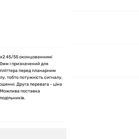
1x2 45/55 оконцованнимі
60мм і призначений для
спліттера перед планарним
у, тобто потужність сигналу,
ошенні. Друга перевага - ціна
о. Можлива поставка
подільників.