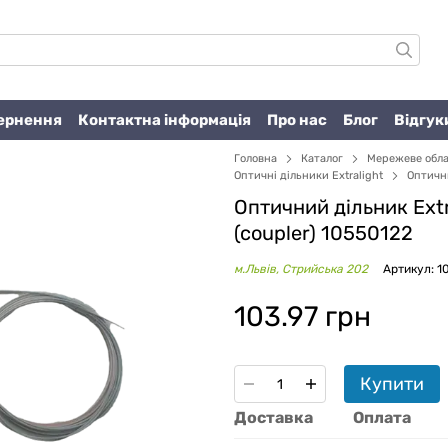
вернення
Контактна інформація
Про нас
Блог
Відгук
Головна
Каталог
Мережеве обл
Оптичні дільники Extralight
Оптични
Оптичний дільник Extr
(coupler) 10550122
м.Львів, Стрийська 202
Артикул: 1
103.97 грн
Купити
Доставка
Оплата