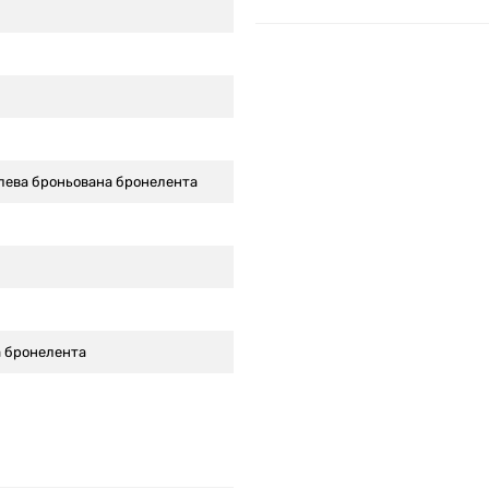
алева броньована бронелента
а бронелента