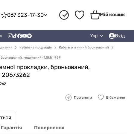
067 323-17-30
Мій кошик
Вхід
и
Укр
аднання
Кабельна продукція
Кабель оптичний броньований
 броньований, модульний (1.5kN) 96F
емної прокладки, броньований,
F 20673262
3262
Порівняти
В бажання
иться
Гарантія
Повернення