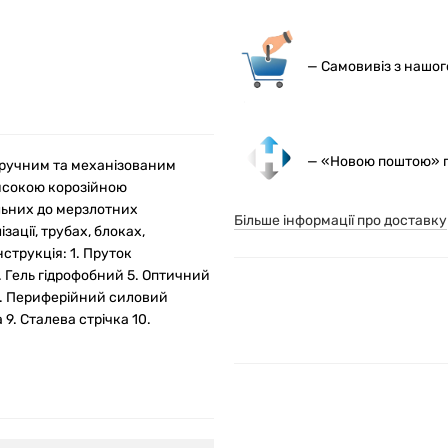
— С
амовивіз з нашо
— «Новою поштою» по
 ручним та механізованим
високою корозійною
льних до мерзлотних
Більше інформації про доставку
ації, трубах, блоках,
струкція: 1. Пруток
. Гель гідрофобний 5. Оптичний
7. Периферійний силовий
. Сталева стрічка 10.