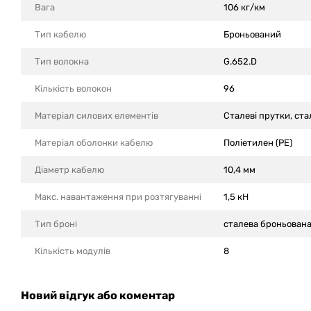
Вага
106 кг/км
Тип кабелю
Броньований
Тип волокна
G.652.D
Кількість волокон
96
Матеріал силових елементів
Сталеві прутки, ст
Матеріал оболонки кабелю
Поліетилен (PE)
Діаметр кабелю
10,4 мм
Макс. навантаження при розтягуванні
1,5 кН
Тип броні
сталева броньован
Кількість модулів
8
Новий відгук або коментар