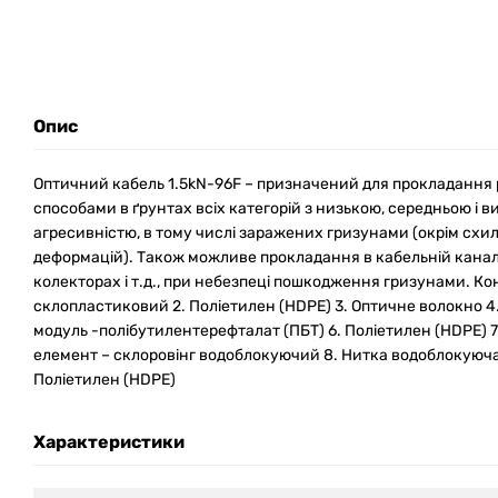
Опис
Оптичний кабель 1.5kN-96F – призначений для прокладання
способами в ґрунтах всіх категорій з низькою, середньою і 
агресивністю, в тому числі заражених гризунами (окрім схи
деформацій). Також можливе прокладання в кабельній каналіз
колекторах і т.д., при небезпеці пошкодження гризунами. Кон
склопластиковий 2. Поліетилен (HDPE) 3. Оптичне волокно 4
модуль -полібутилентерефталат (ПБТ) 6. Поліетилен (HDPE) 
елемент – склоровінг водоблокуючий 8. Нитка водоблокуюча 9
Поліетилен (HDPE)
Характеристики