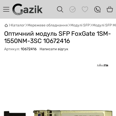
Каталог
Мережеве обладнання
Модулі SFP
Модулі SFP Mi
GAZIK
AI
Оптичний модуль SFP FoxGate 1SM-
Онлайн · пошук техніки
1550NM-3SC 10672416
Привіт! 👋 Я Gazik AI — допоможу
Артикул:
10672416
Написати відгук
підібрати вживану комп'ютерну техніку.
Що шукаєш?