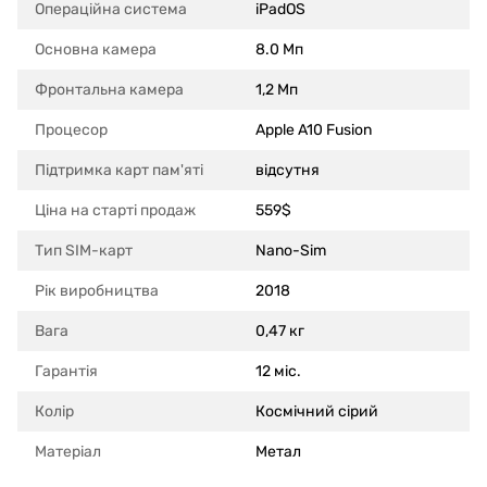
Операційна система
iPadOS
Основна камера
8.0 Мп
Фронтальна камера
1,2 Мп
Процесор
Apple A10 Fusion
Підтримка карт пам'яті
відсутня
Ціна на старті продаж
559$
Тип SIM-карт
Nano-Sim
Рік виробництва
2018
Вага
0,47 кг
Гарантія
12 міс.
Колір
Космічний сірий
Матеріал
Метал