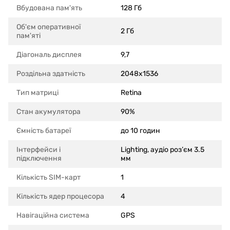
Вбудована пам'ять
128 Гб
Об'єм оперативної
2 Гб
пам'яті
Діагональ дисплея
9,7
Роздільна здатність
2048x1536
Тип матриці
Retina
Стан акумулятора
90%
Ємність батареї
до 10 годин
Інтерфейси і
Lighting, аудіо роз’єм 3.5
підключення
мм
Кількість SIM-карт
1
Кількість ядер процесора
4
Навігаційна система
GPS