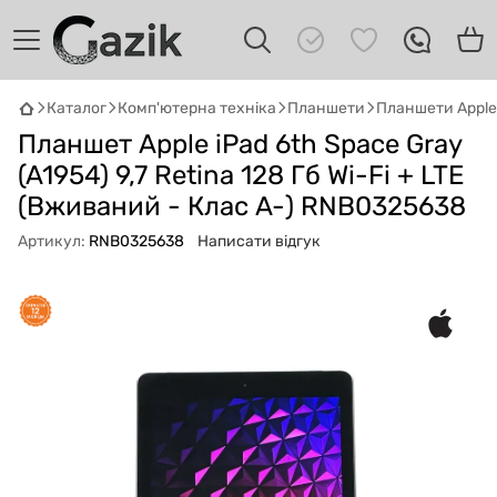
Каталог
Комп'ютерна техніка
Планшети
Планшети Apple
GAZIK
AI
Планшет Apple iPad 6th Space Gray
Онлайн · пошук техніки
(A1954) 9,7 Retina 128 Гб Wi-Fi + LTE
(Вживаний - Клас A-) RNB0325638
Привіт! 👋 Я Gazik AI — допоможу
підібрати вживану комп'ютерну техніку.
Артикул:
RNB0325638
Написати відгук
Що шукаєш?