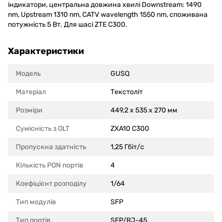
індикатори, центральна довжина хвилі Downstream: 1490
nm, Upstream 1310 nm, CATV wavelength 1550 nm, споживана
потужність 5 Вт. Для шасі ZTE C300.
Характеристики
Модель
GUSQ
Матеріал
Текстоліт
Розміри
449,2 x 535 x 270 мм
Сумісність з OLT
ZXA10 C300
Пропускна здатність
1,25 Гбіт/с
Кількість PON портів
4
Коефіцієнт розподілу
1/64
Тип модулів
SFP
Тип портів
SFP/RJ-45