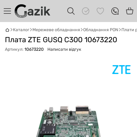
Каталог
Мережеве обладнання
Обладнання PON
Плати 
GAZIK
AI
Плата ZTE GUSQ C300 10673220
Онлайн · пошук техніки
Артикул:
10673220
Написати відгук
Привіт! 👋 Я Gazik AI — допоможу
підібрати вживану комп'ютерну техніку.
Що шукаєш?