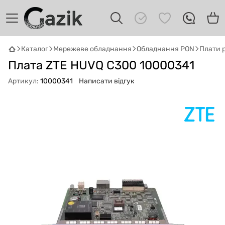
Каталог
Мережеве обладнання
Обладнання PON
Плати 
GAZIK
AI
Плата ZTE HUVQ C300 10000341
Онлайн · пошук техніки
Артикул:
10000341
Написати відгук
Привіт! 👋 Я Gazik AI — допоможу
підібрати вживану комп'ютерну техніку.
Що шукаєш?