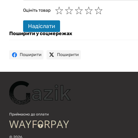
Онлайн · пошук техніки
Оцініть товар
Привіт! 👋 Я Gazik AI — допоможу
Надіслати
підібрати вживану комп'ютерну
техніку. Що шукаєш?
Поширити у соцмережах
Поширити
Поширити
Приймаємо до оплати
© 2026