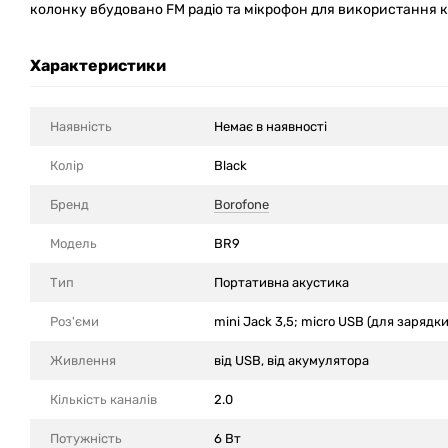
колонку вбудовано FM радіо та мікрофон для використання к
Характеристики
Наявність
Немає в наявності
Колір
Black
Бренд
Borofone
Модель
BR9
Тип
Портативна акустика
Роз'єми
mini Jack 3,5; micro USB (для зарядки
Живлення
від USB, від акумулятора
Кількість каналів
2.0
Потужність
6 Вт