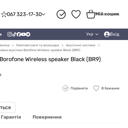
067 323-17-30
Мій кошик
Вхід
и
Укр
ехніка
Комплектуючі та аксесуари
Акустичні системи
ивна акустика Borofone Wireless speaker Black (BR9)
orofone Wireless speaker Black (BR9)
1
Порівняти
В бажання
иться
Гарантія
Повернення