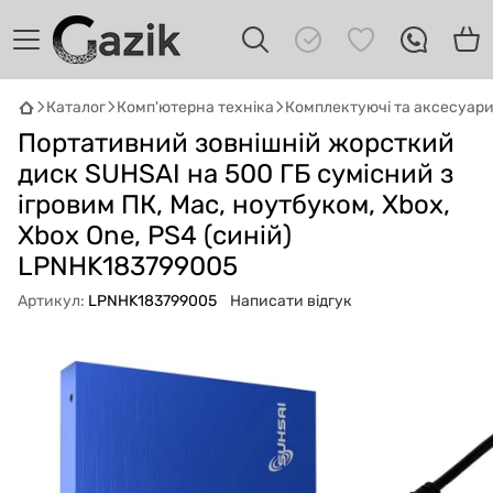
Каталог
Комп'ютерна техніка
Комплектуючі та аксесуар
GAZIK
AI
Портативний зовнішній жорсткий
Онлайн · пошук техніки
диск SUHSAI на 500 ГБ сумісний з
ігровим ПК, Mac, ноутбуком, Xbox,
Привіт! 👋 Я Gazik AI — допоможу
підібрати вживану комп'ютерну техніку.
Xbox One, PS4 (синій)
Що шукаєш?
LPNHK183799005
Артикул:
LPNHK183799005
Написати відгук