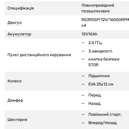
Повнопривідний
Специфікація
позашляховик
RS390SP/12V/16000RP
Двигун
x4
Акумулятор
12V10Ah
2,4 ГГц,
3 швидкості,
Пульт дистанційного керування
кнопка безпеки
STOP,
Підшипник
Колесо
EVA 25x12 см
Перед,
Демфер
Назад,
Повільний старт,
Шестерня
Вперед/Назад,