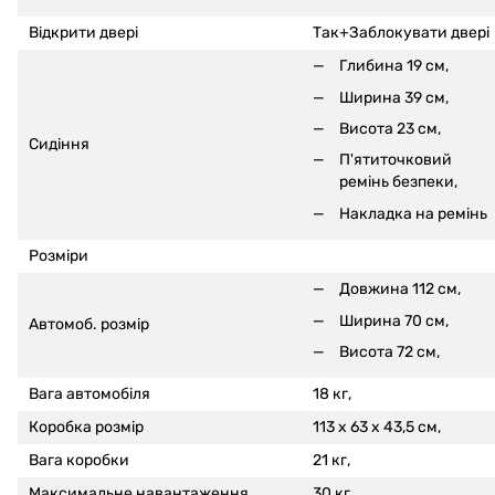
Відкрити двері
Так+Заблокувати двері
Глибина 19 см,
Ширина 39 см,
Висота 23 см,
Сидіння
П'ятиточковий
ремінь безпеки,
Накладка на ремінь
Розміри
Довжина 112 см,
Ширина 70 см,
Автомоб. розмір
Висота 72 см,
Вага автомобіля
18 кг,
Коробка розмір
113 x 63 x 43,5 см,
Вага коробки
21 кг,
Максимальне навантаження
30 кг,