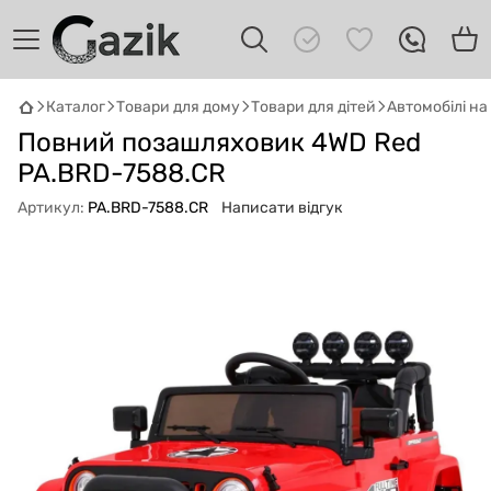
Каталог
Товари для дому
Товари для дітей
Автомобілі н
Повний позашляховик 4WD Red
GAZIK
AI
Онлайн · пошук техніки
PA.BRD-7588.CR
Артикул:
PA.BRD-7588.CR
Написати відгук
Привіт! 👋 Я Gazik AI — допоможу
підібрати вживану комп'ютерну техніку.
Що шукаєш?