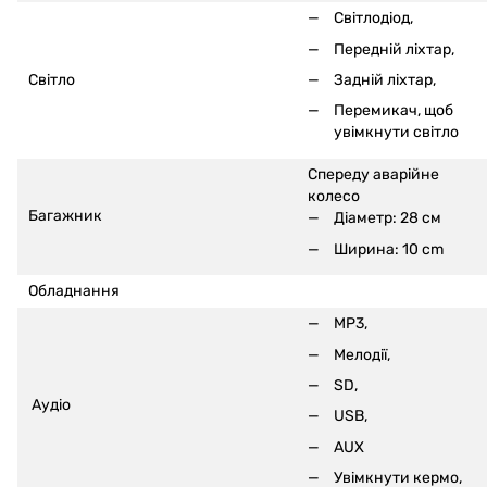
Світлодіод,
Передній ліхтар,
Задній ліхтар,
Світло
Перемикач, щоб
увімкнути світло
Спереду аварійне
колесо
Багажник
Діаметр: 28 см
Ширина: 10 cm
Обладнання
MP3,
Мелодії,
SD,
Аудіо
USB,
AUX
Увімкнути кермо,