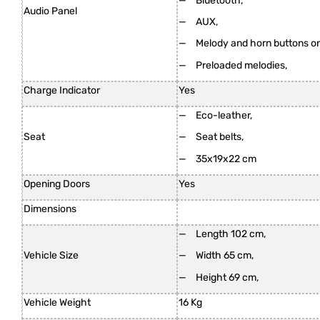
Bluetooth,
Audio Panel
AUX,
Melody and horn buttons on
Preloaded melodies,
Charge Indicator
Yes
Eco-leather,
Seat
Seat belts,
35x19x22 cm
Opening Doors
Yes
Dimensions
Length 102 cm,
Vehicle Size
Width 65 cm,
Height 69 cm,
Vehicle Weight
16 Kg