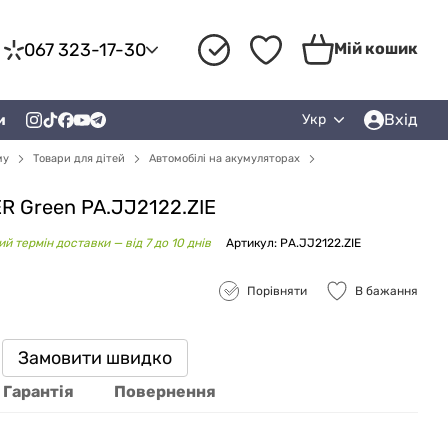
067 323-17-30
Мій кошик
Вхід
и
Укр
му
Товари для дітей
Автомобілі на акумуляторах
R Green PA.JJ2122.ZIE
й термін доставки — від 7 до 10 днів
Артикул: PA.JJ2122.ZIE
Порівняти
В бажання
Замовити швидко
Гарантія
Повернення