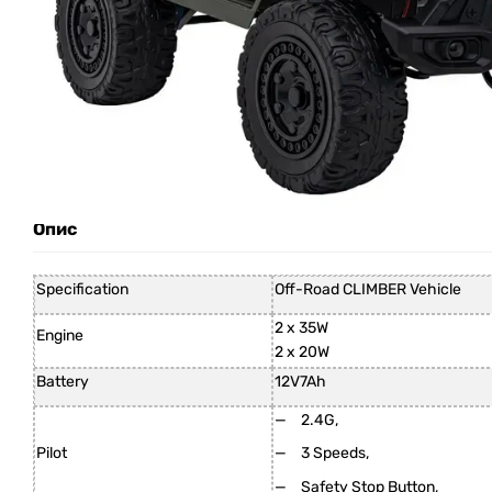
Опис
Specification
Off-Road CLIMBER Vehicle
2 x 35W
Engine
2 x 20W
Battery
12V7Ah
2.4G,
Pilot
3 Speeds,
Safety Stop Button,