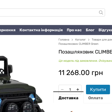
вернення
Контактна інформація
Про нас
Блог
Відгук
Головна
Каталог
Товари для до
Позашляховик CLIMBER Green
Позашляховик CLIMBE
Ця модель під замовлення. Очікувани
11 268.00 грн
Купити
Доставка
Оплата