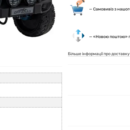
— С
амовивіз з нашо
— «Новою поштою» по
Більше інформації про доставку