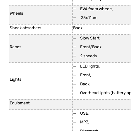
EVA foam wheels,
Wheels
25x11cm
Shock absorbers
Back
Slow Start,
Races
Front/Back
2 speeds
LED lights,
Front,
Lights
Back,
Overhead lights (battery o
Equipment
USB,
MP3,