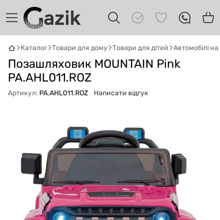
Каталог
Товари для дому
Товари для дітей
Автомобілі н
GAZIK
AI
Позашляховик MOUNTAIN Pink
Онлайн · пошук техніки
PA.AHL011.ROZ
Артикул:
PA.AHL011.ROZ
Написати відгук
Привіт! 👋 Я Gazik AI — допоможу
підібрати вживану комп'ютерну техніку.
Що шукаєш?