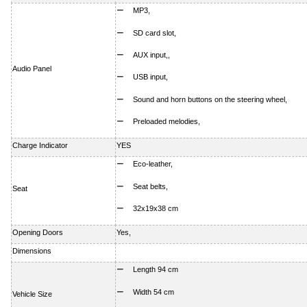
MP3,
SD card slot,
AUX input,,
Audio Panel
USB input,
Sound and horn buttons on the steering wheel,
Preloaded melodies,
Charge Indicator
YES
Eco-leather,
Seat belts,
Seat
32x19x38 cm
Opening Doors
Yes,
Dimensions
Length 94 cm
Width 54 cm
Vehicle Size