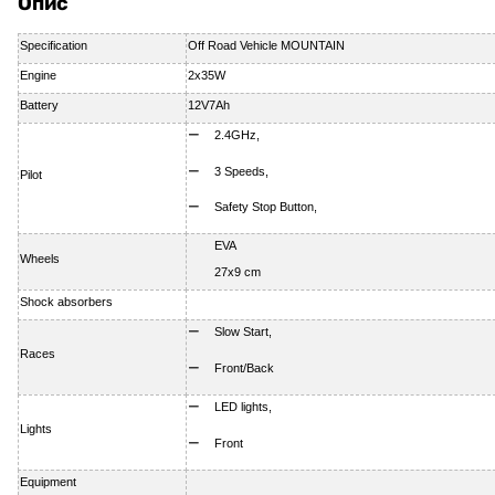
Опис
Specification
Off Road Vehicle MOUNTAIN
Engine
2x35W
Battery
12V7Ah
2.4GHz,
3 Speeds,
Pilot
Safety Stop Button,
EVA
Wheels
27x9 cm
Shock absorbers
Slow Start,
Races
Front/Back
LED lights,
Lights
Front
Equipment