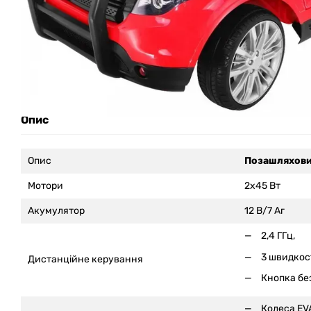
Опис
Опис
Позашляховик
Мотори
2x45 Вт
Акумулятор
12 В/7 Аг
2,4 ГГц,
3 швидкост
Дистанційне керування
Кнопка бе
Колеса EV