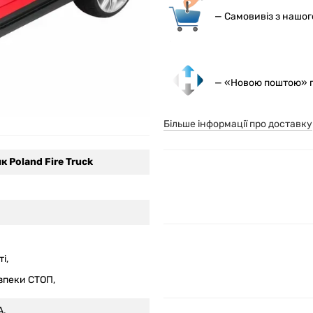
— С
амовивіз з нашо
— «Новою поштою» по
Більше інформації про доставку
 Poland Fire Truck
і,
зпеки СТОП,
A,