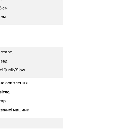
5 см
 см
старт,
азад
і Qucik/Slow
не освітлення,
ітло,
тар,
жежної машини