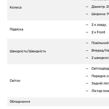
Діаметр: 2
Колеса
Ширина: 9
2 x ззаду,
Підвіска
2 x Front
Повільний 
Вперед/Н
Швидкість/Швидкість
2 швидкост
Світлодіод
Переднє св
Світло
Задній ліх
Ліхтар по
Обладнання