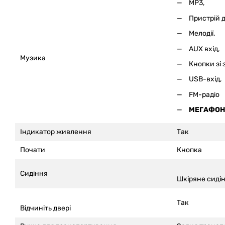
MP3,
Пристрій 
Мелодії,
AUX вхід,
Музика
Кнопки зі
USB-вхід,
FM-радіо
МЕГАФОН
Індикатор живлення
Так
Почати
Кнопка
Сидіння
Шкіряне сиді
Так
Відчиніть двері