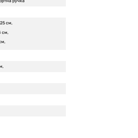
ортна ручка
25 см,
 см,
см,
м,