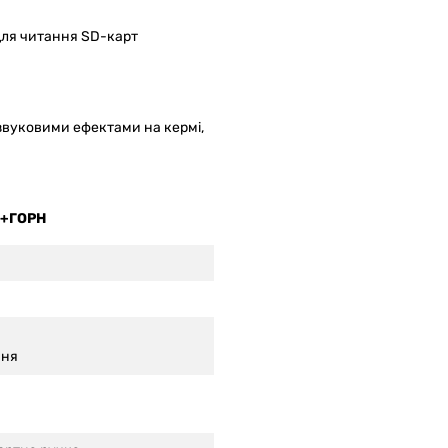
для читання SD-карт
 звуковими ефектами на кермі
,
+ГОРН
ння