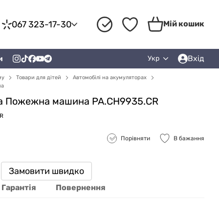
067 323-17-30
Мій кошик
Вхід
и
Укр
му
Товари для дітей
Автомобілі на акумуляторах
на
а Пожежна машина PA.CH9935.CR
CR
Порівняти
В бажання
Замовити швидко
Гарантія
Повернення