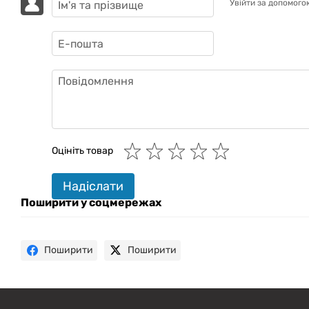
Увійти за допомого
GAZIK
AI
Онлайн · пошук техніки
Оцініть товар
Привіт! 👋 Я Gazik AI — допоможу
Надіслати
підібрати вживану комп'ютерну
техніку. Що шукаєш?
Поширити у соцмережах
Поширити
Поширити