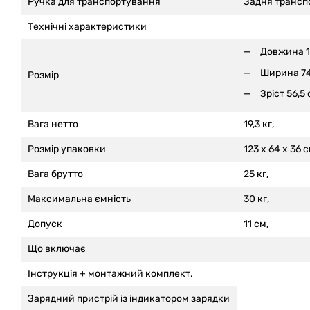
Ручка для транспортування
Задня трансп
Технічні характеристики
Довжина 1
Ширина 74
Розмір
Зріст 56,5 
Вага нетто
19,3 кг,
Розмір упаковки
123 x 64 x 36 с
Вага брутто
25 кг,
Максимальна ємність
30 кг,
Допуск
11 см,
Що включає
Інструкція +
монтажний комплект,
Зарядний пристрій із індикатором зарядки