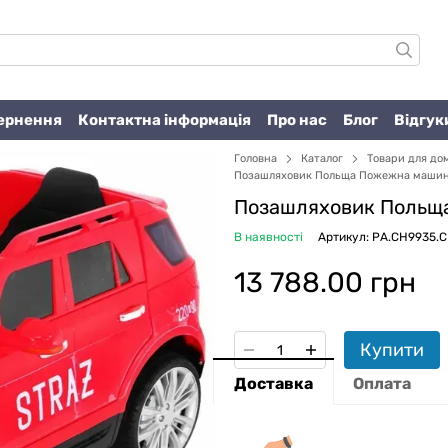
вернення
Контактна інформація
Про нас
Блог
Відгук
Головна
Каталог
Товари для до
Позашляховик Польща Пожежна маши
Позашляховик Польщ
В наявності
Артикул: PA.CH9935.
13 788.00 грн
Купити
Доставка
Оплата