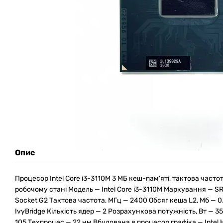
Опис
Процесор Intel Core i3-3110M 3 МБ кеш-пам'яті, тактова часто
робочому стані Модель — Intel Core i3-3110M Маркування — 
Socket G2 Тактова частота, МГц — 2400 Обсяг кеша L2, Мб — 0.
IvyBridge Кількість ядер — 2 Розрахункова потужність, Вт — 3
105 Техпроцес — 22 нм Вбудована в процесор графіка — Intel