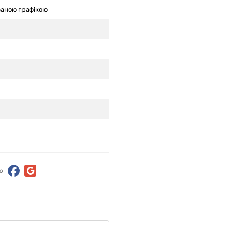
ваною графікою
ю