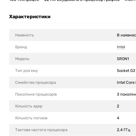
Характеристики
Наявність
В наявнос
Бренд
Intel
Модель
SR0N1
Тип роз'єму
Socket G
Сімейство процесора
Intel Core 
Покоління процесорів
3 поколін
Кількість ядер
2
Кількість потоків
4
Тактова частота процесора
2,4 ГГц