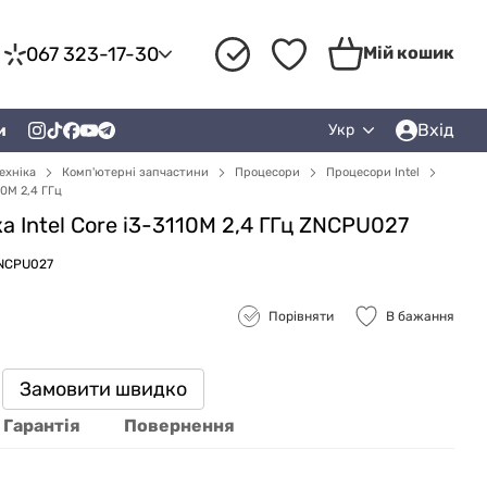
067 323-17-30
Мій кошик
Вхід
и
Укр
ехніка
Комп'ютерні запчастини
Процесори
Процесори Intel
10M 2,4 ГГц
 Intel Core i3-3110M 2,4 ГГц ZNCPU027
ZNCPU027
Порівняти
В бажання
Замовити швидко
Гарантія
Повернення