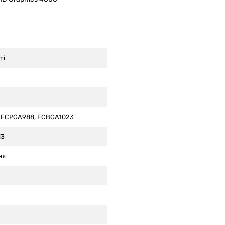
ті
2 FCPGA988, FCBGA1023
i3
ня