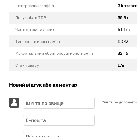
Інтегрована графіка
З інтегро
Потужність TDP
35 Вт
Частота шини даних
5 ГТ/с
Тип оперативної пам'яті
DDR3
Максимальний обсяг оперативної пам'яті
32 Гб
Стан товару
Б/в
Новий відгук або коментар
Увійти за допомого