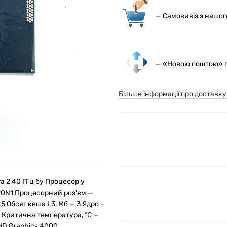
— С
амовивіз з нашо
— «Новою поштою» по
Більше інформації про доставку
та 2,40 ГГц бу Процесор у
SR0N1 Процесорний роз'єм —
5 Обсяг кеша L3, Мб — 3 Ядро -
5 Критична температура, °C —
 HD Graphics 4000