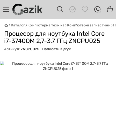
Каталог
Комп'ютерна техніка
Комп'ютерні запчастини
П
GAZIK
AI
Процесор для ноутбука Intel Core
Онлайн · пошук техніки
i7-3740QM 2,7-3,7 ГГц ZNCPU025
Привіт! 👋 Я Gazik AI — допоможу
Артикул:
ZNCPU025
Написати відгук
підібрати вживану комп'ютерну техніку.
Що шукаєш?