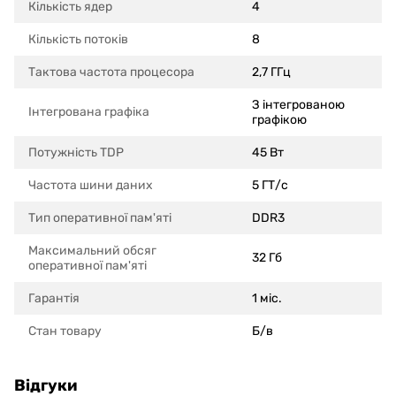
Кількість ядер
4
Кількість потоків
8
Тактова частота процесора
2,7 ГГц
З інтегрованою
Інтегрована графіка
графікою
Потужність TDP
45 Вт
Частота шини даних
5 ГТ/с
Тип оперативної пам'яті
DDR3
Максимальний обсяг
32 Гб
оперативної пам'яті
Гарантія
1 міс.
Стан товару
Б/в
Відгуки