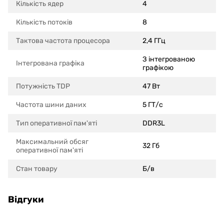
Кількість ядер
4
Кількість потоків
8
Тактова частота процесора
2,4 ГГц
З інтегрованою
Інтегрована графіка
графікою
Потужність TDP
47 Вт
Частота шини даних
5 ГТ/с
Тип оперативної пам'яті
DDR3L
Максимальний обсяг
32 Гб
оперативної пам'яті
Стан товару
Б/в
Відгуки