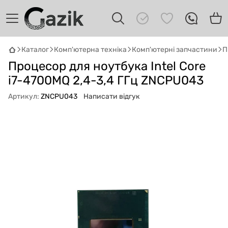
Каталог
Комп'ютерна техніка
Комп'ютерні запчастини
П
GAZIK
AI
Процесор для ноутбука Intel Core
Онлайн · пошук техніки
i7-4700MQ 2,4-3,4 ГГц ZNCPU043
Привіт! 👋 Я Gazik AI — допоможу
Артикул:
ZNCPU043
Написати відгук
підібрати вживану комп'ютерну техніку.
Що шукаєш?