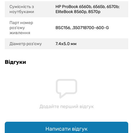
Сумісність з
HP ProBook 6560b, 6565b, 6570b;
ноутбуками
EliteBook 8560p, 8570p
Парт номер
роз'єму
BSC156, ,35071B700-600-G
живлення
Діаметр роз'єму
7.4x5.0 мм
Відгуки
Додайте перший відгук
Написати відгук