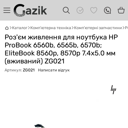
Каталог
Комп'ютерна техніка
Комп'ютерні запчастини
Р
GAZIK
AI
Роз'єм живлення для ноутбука HP
Онлайн · пошук техніки
ProBook 6560b, 6565b, 6570b;
EliteBook 8560p, 8570p 7.4x5.0 мм
Привіт! 👋 Я Gazik AI — допоможу
підібрати вживану комп'ютерну техніку.
(вживаний) ZG021
Що шукаєш?
Артикул:
ZG021
Написати відгук