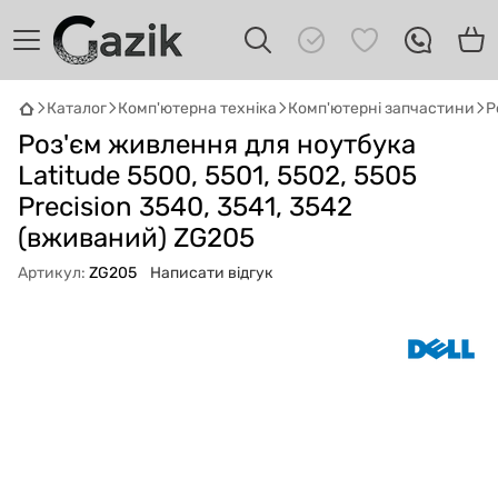
Каталог
Комп'ютерна техніка
Комп'ютерні запчастини
Р
GAZIK
AI
Роз'єм живлення для ноутбука
Онлайн · пошук техніки
Latitude 5500, 5501, 5502, 5505
Precision 3540, 3541, 3542
Привіт! 👋 Я Gazik AI — допоможу
підібрати вживану комп'ютерну техніку.
(вживаний) ZG205
Що шукаєш?
Артикул:
ZG205
Написати відгук