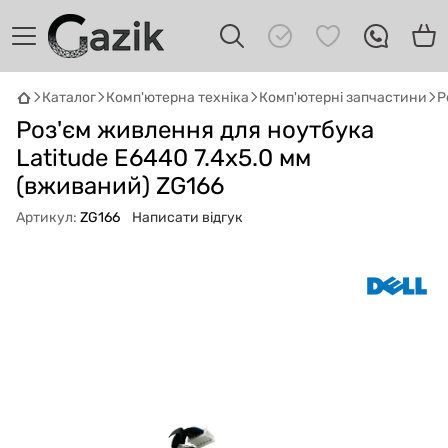
Каталог
Комп'ютерна техніка
Комп'ютерні запчастини
Р
GAZIK
AI
Роз'єм живлення для ноутбука
Онлайн · пошук техніки
Latitude E6440 7.4x5.0 мм
(вживаний) ZG166
Привіт! 👋 Я Gazik AI — допоможу
підібрати вживану комп'ютерну техніку.
Артикул:
ZG166
Написати відгук
Що шукаєш?