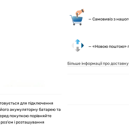
— С
амовивіз з нашо
— «Новою поштою» по
Більше інформації про доставку
стовується для підключення
 його акумуляторну батарею та
Перед покупкою порівняйте
 роз'єм і розташування