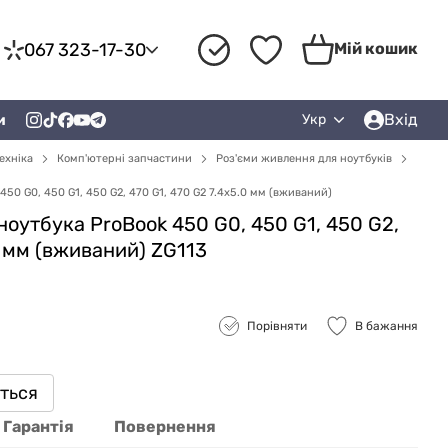
067 323-17-30
Мій кошик
Вхід
и
Укр
ехніка
Комп'ютерні запчастини
Роз'єми живлення для ноутбуків
50 G0, 450 G1, 450 G2, 470 G1, 470 G2 7.4x5.0 мм (вживаний)
ноутбука ProBook 450 G0, 450 G1, 450 G2,
0 мм (вживаний) ZG113
Порівняти
В бажання
иться
Гарантія
Повернення