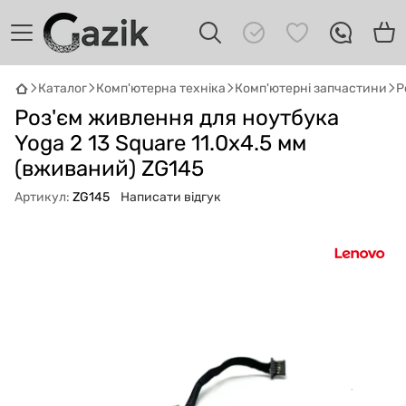
Каталог
Комп'ютерна техніка
Комп'ютерні запчастини
Р
GAZIK
AI
Роз'єм живлення для ноутбука
Онлайн · пошук техніки
Yoga 2 13 Square 11.0x4.5 мм
(вживаний) ZG145
Привіт! 👋 Я Gazik AI — допоможу
підібрати вживану комп'ютерну техніку.
Артикул:
ZG145
Написати відгук
Що шукаєш?