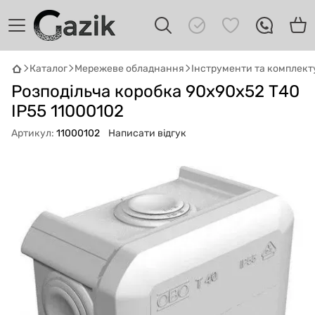
Каталог
Мережеве обладнання
Інструменти та комплект
GAZIK
AI
Розподільча коробка 90х90х52 Т40
Онлайн · пошук техніки
ІР55 11000102
Привіт! 👋 Я Gazik AI — допоможу
Артикул:
11000102
Написати відгук
підібрати вживану комп'ютерну техніку.
Що шукаєш?