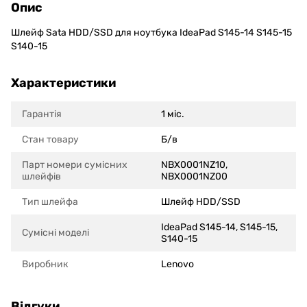
Опис
Шлейф Sata HDD/SSD для ноутбука IdeaPad S145-14 S145-15
S140-15
Характеристики
Гарантія
1 міс.
Стан товару
Б/в
Парт номери сумісних
NBX0001NZ10,
шлейфів
NBX0001NZ00
Тип шлейфа
Шлейф HDD/SSD
IdeaPad S145-14, S145-15,
Сумісні моделi
S140-15
Виробник
Lenovo
Відгуки