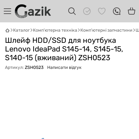
Каталог
Комп'ютерна техніка
Комп'ютерні запчастини
Ш
GAZIK
AI
Шлейф HDD/SSD для ноутбука
Онлайн · пошук техніки
Lenovo IdeaPad S145-14, S145-15,
S140-15 (вживаний) ZSH0523
Привіт! 👋 Я Gazik AI — допоможу
підібрати вживану комп'ютерну техніку.
Артикул:
ZSH0523
Написати відгук
Що шукаєш?