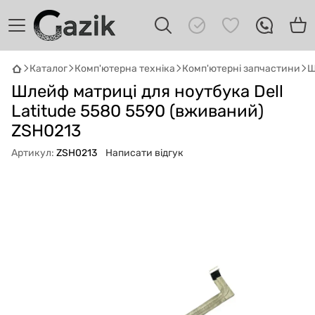
Каталог
Комп'ютерна техніка
Комп'ютерні запчастини
Ш
GAZIK
AI
Шлейф матриці для ноутбука Dell
Онлайн · пошук техніки
Latitude 5580 5590 (вживаний)
ZSH0213
Привіт! 👋 Я Gazik AI — допоможу
підібрати вживану комп'ютерну техніку.
Артикул:
ZSH0213
Написати відгук
Що шукаєш?