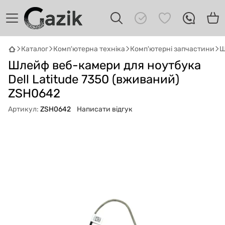
Каталог
Комп'ютерна техніка
Комп'ютерні запчастини
Ш
GAZIK
AI
Шлейф веб-камери для ноутбука
Онлайн · пошук техніки
Dell Latitude 7350 (вживаний)
ZSH0642
Привіт! 👋 Я Gazik AI — допоможу
підібрати вживану комп'ютерну техніку.
Артикул:
ZSH0642
Написати відгук
Що шукаєш?