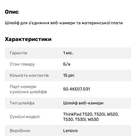
Опис
Шлейф для з'єдняння веб-камери та материнської плати
Характеристики
Гарантія
1 міс.
Стан товару
Б/в
Кількість контактів
15 pin
Парт номери
50.4KE07.031
сумісних шлейфів
Тип шлейфа
Шлейф веб-камери
ThinkPad T520, T520i, W520,
Сумісні моделi
T530, T530i, W530
Виробник
Lenovo