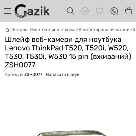
Каталог
Комп'ютерна техніка
Комп'ютерні запчастини
Ш
GAZIK
AI
Шлейф веб-камери для ноутбука
Онлайн · пошук техніки
Lenovo ThinkPad T520, T520i, W520,
T530, T530i, W530 15 pin (вживаний)
Привіт! 👋 Я Gazik AI — допоможу
підібрати вживану комп'ютерну техніку.
ZSH0077
Що шукаєш?
Артикул:
ZSH0077
Написати відгук