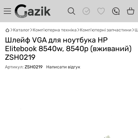
Каталог
Комп'ютерна техніка
Комп'ютерні запчастини
Ш
GAZIK
AI
Шлейф VGA для ноутбука HP
Онлайн · пошук техніки
Elitebook 8540w, 8540p (вживаний)
ZSH0219
Привіт! 👋 Я Gazik AI — допоможу
підібрати вживану комп'ютерну техніку.
Артикул:
ZSH0219
Написати відгук
Що шукаєш?