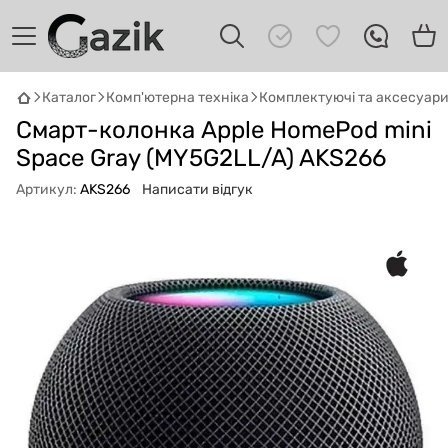
Каталог
Комп'ютерна техніка
Комплектуючі та аксесуар
GAZIK
AI
Смарт-колонка Apple HomePod mini
Онлайн · пошук техніки
Space Gray (MY5G2LL/A) AKS266
Привіт! 👋 Я Gazik AI — допоможу
Артикул:
AKS266
Написати відгук
підібрати вживану комп'ютерну техніку.
Що шукаєш?