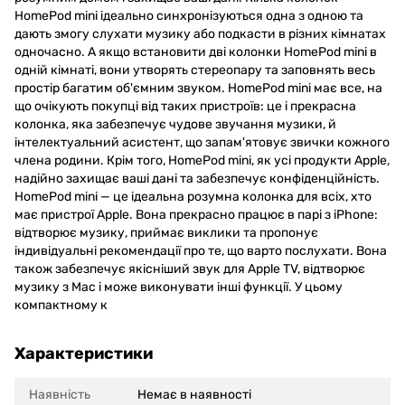
HomePod mini ідеально синхронізуються одна з одною та
дають змогу слухати музику або подкасти в різних кімнатах
одночасно. А якщо встановити дві колонки HomePod mini в
одній кімнаті, вони утворять стереопару та заповнять весь
простір багатим об'ємним звуком. HomePod mini має все, на
що очікують покупці від таких пристроїв: це і прекрасна
колонка, яка забезпечує чудове звучання музики, й
інтелектуальний асистент, що запам'ятовує звички кожного
члена родини. Крім того, HomePod mini, як усі продукти Apple,
надійно захищає ваші дані та забезпечує конфіденційність.
HomePod mini — це ідеальна розумна колонка для всіх, хто
має пристрої Apple. Вона прекрасно працює в парі з iPhone:
відтворює музику, приймає виклики та пропонує
індивідуальні рекомендації про те, що варто послухати. Вона
також забезпечує якісніший звук для Apple TV, відтворює
музику з Mac і може виконувати інші функції. У цьому
компактному к
Характеристики
Наявність
Немає в наявності