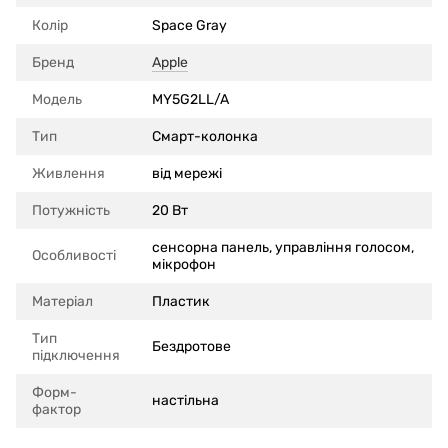
Колір
Space Gray
Бренд
Apple
Модель
MY5G2LL/A
Тип
Смарт-колонка
Живлення
від мережі
Потужність
20 Вт
сенсорна панель, управління голосом,
Особливості
мікрофон
Матеріал
Пластик
Тип
Бездротове
підключення
Форм-
настільна
фактор