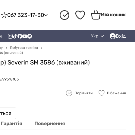
067 323-17-30
Мій кошик
Вхід
и
Укр
му
Побутова техніка
86 (вживаний)
р) Severin SM 3586 (вживаний)
E779518105
Порівняти
В бажання
иться
Гарантія
Повернення