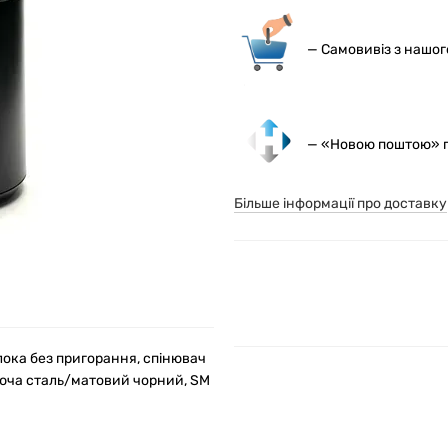
— С
амовивіз з нашо
— «Новою поштою» по
Більше інформації про доставку
ока без пригорання, спінювач
юча сталь/матовий чорний, SM