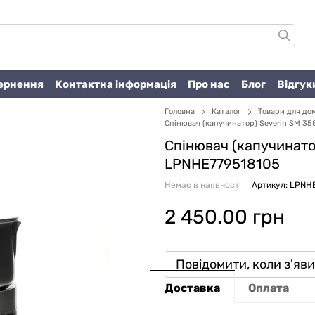
вернення
Контактна інформація
Про нас
Блог
Відгук
Головна
Каталог
Товари для до
Спінювач (капучинатор) Severin SM 35
Спінювач (капучинато
LPNHE779518105
Немає в наявності
Артикул: LPNH
2 450.00 грн
Повідомити, коли з'яв
Доставка
Оплата