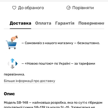
До обраного
Порівняти
Доставка
Оплата
Гарантія
Повернення
— С
амовивіз з нашого магазину — безкоштовно.
— «Новою поштою» по Україні — за тарифами
перевізника.
Більше інформації про доставку
Опис
Модель SB-148 — найновіша розробка, яка по суті є гібридом
популярної сумки SB-139 та чохла SL-15. Ззовні вона не