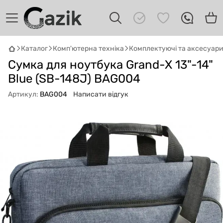
Каталог
Комп'ютерна техніка
Комплектуючі та аксесуар
GAZIK
AI
Сумка для ноутбука Grand-X 13"-14"
Онлайн · пошук техніки
Blue (SB-148J) BAG004
Привіт! 👋 Я Gazik AI — допоможу
Артикул:
BAG004
Написати відгук
підібрати вживану комп'ютерну техніку.
Що шукаєш?