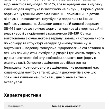
відрізняється від моделі SB-139, але всередині має виділену
кишеню для ноутбука із застібкою на липучці. Окремої уваги
вартий внутрішній матеріал кишені — приємний на дотик,
він відмінно захистить ноутбук від подряпин та інших
дрібних ушкоджень. Завдяки додатковій кишені всередині
SB-148 ще краще тримає форму та має кращі амортизаційні
властивості у порівнянні з класичною SB-139. Сумка
виготовлена з сучасного матеріалу, зовнішня сторона якого
по кольору та структурі нагадує денімову тканину, а
внутрішня — водовідштовхуюча. Ударопоглинаючі вставки в
стінках захищають ноутбук від ударів і тримають форму, а
ручки виготовлені зі штучної шкіри додають комфорту в
експлуатації. Основне відділення застібається на
блискавку. Крім основного відділення, яке всередині має
кишеню для ноутбука та місце для документів в сумці є
зовнішня кишеня на блискавці для різноманітних
аксесуарів.
Характеристики
Наявність
Немає в наявності