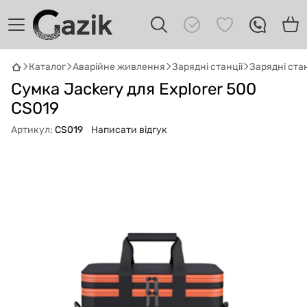
Каталог
Аварійне живлення
Зарядні станції
Зарядні стан
GAZIK
AI
Сумка Jackery для Explorer 500
Онлайн · пошук техніки
CS019
Привіт! 👋 Я Gazik AI — допоможу
Артикул:
CS019
Написати відгук
підібрати вживану комп'ютерну техніку.
Що шукаєш?