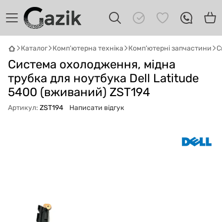
Каталог
Комп'ютерна техніка
Комп'ютерні запчастини
С
GAZIK
AI
Система охолодження, мідна
Онлайн · пошук техніки
трубка для ноутбука Dell Latitude
5400 (вживаний) ZST194
Привіт! 👋 Я Gazik AI — допоможу
підібрати вживану комп'ютерну техніку.
Артикул:
ZST194
Написати відгук
Що шукаєш?