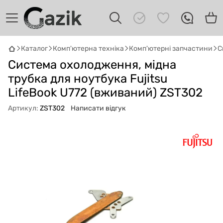
Каталог
Комп'ютерна техніка
Комп'ютерні запчастини
С
GAZIK
AI
Система охолодження, мідна
Онлайн · пошук техніки
трубка для ноутбука Fujitsu
LifeBook U772 (вживаний) ZST302
Привіт! 👋 Я Gazik AI — допоможу
підібрати вживану комп'ютерну техніку.
Артикул:
ZST302
Написати відгук
Що шукаєш?