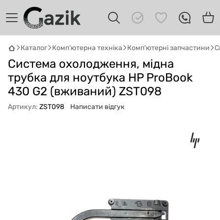
Каталог
Комп'ютерна техніка
Комп'ютерні запчастини
С
GAZIK
AI
Система охолодження, мідна
Онлайн · пошук техніки
трубка для ноутбука HP ProBook
430 G2 (вживаний) ZST098
Привіт! 👋 Я Gazik AI — допоможу
підібрати вживану комп'ютерну техніку.
Артикул:
ZST098
Написати відгук
Що шукаєш?