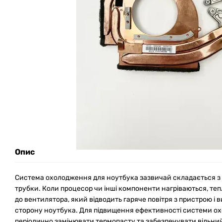
Опис
Система охолодження для ноутбука зазвичай складається з 
трубки. Коли процесор чи інші компоненти нагріваються, теп
до вентилятора, який відводить гаряче повітря з пристрою і 
сторону ноутбука. Для підвищення ефективності системи 
періодично замінювати термопасту та забезпечувати вільний