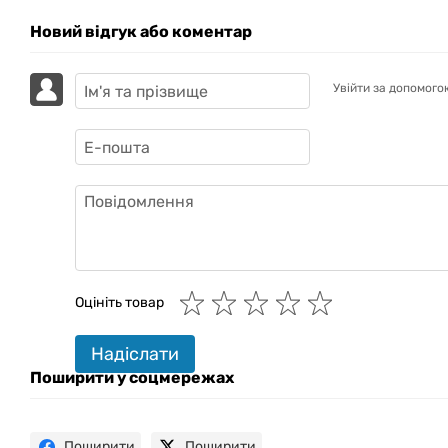
Новий відгук або коментар
Увійти за допомого
GAZIK
AI
Онлайн · пошук техніки
Оцініть товар
Привіт! 👋 Я Gazik AI — допоможу
Надіслати
підібрати вживану комп'ютерну
техніку. Що шукаєш?
Поширити у соцмережах
Поширити
Поширити