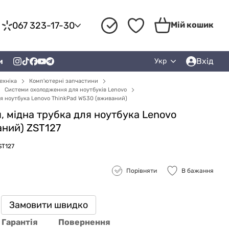
067 323-17-30
Мій кошик
Вхід
и
Укр
ехніка
Комп'ютерні запчастини
Системи охолодження для ноутбуків Lenovo
я ноутбука Lenovo ThinkPad W530 (вживаний)
 мідна трубка для ноутбука Lenovo
аний) ZST127
ST127
Порівняти
В бажання
Замовити швидко
Гарантія
Повернення