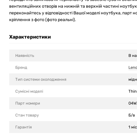
вентиляційних отворів на нижній та верхній частині ноутбу
переконайтесь у відповідності Вашої моделі ноутбука, парт но
кріплення з фото (фото реальні).
Характеристики
Наявність
В на
Бренд
Len
Тип системи охолодження
мідн
Сумісні моделi
Thi
Парт номери
04W
Стан товару
Б/в
Гарантія
1 міс