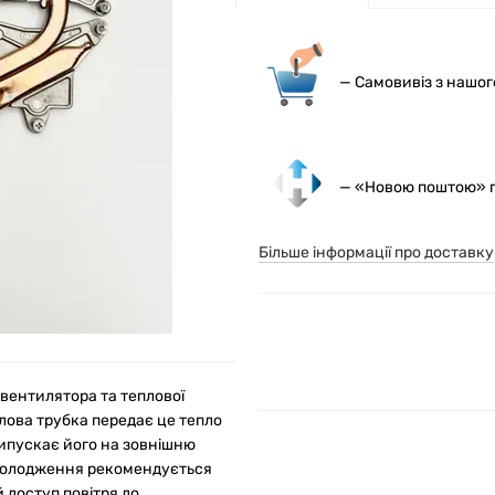
— С
амовивіз з нашо
— «Новою поштою» по
Більше інформації про доставку
вентилятора та теплової
лова трубка передає це тепло
випускає його на зовнішню
охолодження рекомендується
 доступ повітря до