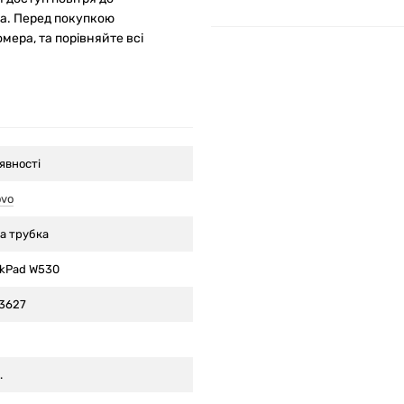
ка. Перед покупкою
мера, та порівняйте всі
явності
ovo
а трубка
nkPad W530
3627
.