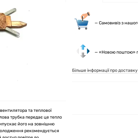
— С
амовивіз з нашо
— «Новою поштою» по
Більше інформації про доставку
вентилятора та теплової
лова трубка передає це тепло
випускає його на зовнішню
охолодження рекомендується
 доступ повітря до