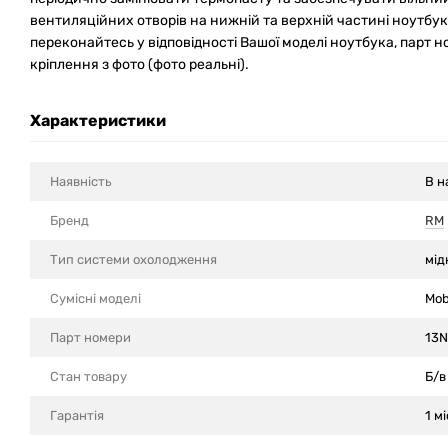
вентиляційних отворів на нижній та верхній частині ноутбу
переконайтесь у відповідності Вашої моделі ноутбука, парт но
кріплення з фото (фото реальні).
Характеристики
Наявність
В н
Бренд
RM
Тип системи охолодження
мід
Сумісні моделi
Mob
Парт номери
13N
Стан товару
Б/в
Гарантія
1 мі