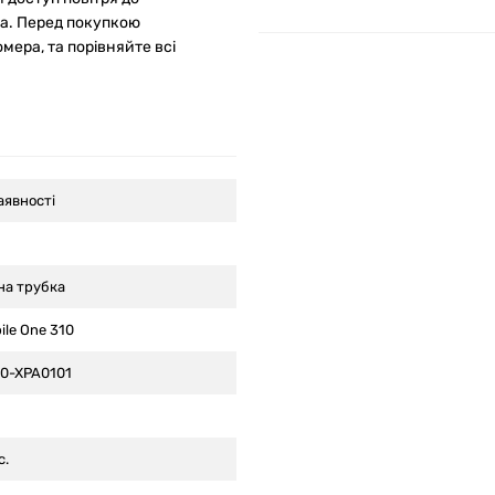
ка. Перед покупкою
мера, та порівняйте всі
аявності
на трубка
ile One 310
0-XPA0101
с.