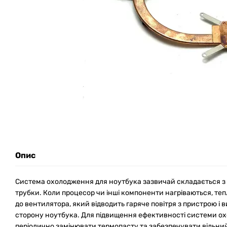
Опис
Система охолодження для ноутбука зазвичай складається з 
трубки. Коли процесор чи інші компоненти нагріваються, теп
до вентилятора, який відводить гаряче повітря з пристрою і 
сторону ноутбука. Для підвищення ефективності системи 
періодично замінювати термопасту та забезпечувати вільний