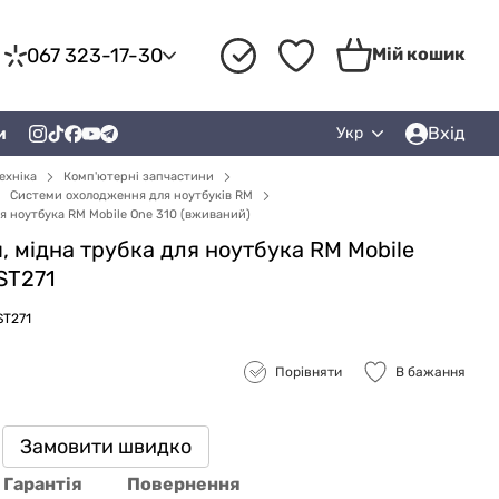
067 323-17-30
Мій кошик
Вхід
и
Укр
ехніка
Комп'ютерні запчастини
Системи охолодження для ноутбуків RM
я ноутбука RM Mobile One 310 (вживаний)
 мідна трубка для ноутбука RM Mobile
ST271
ST271
Порівняти
В бажання
Замовити швидко
Гарантія
Повернення