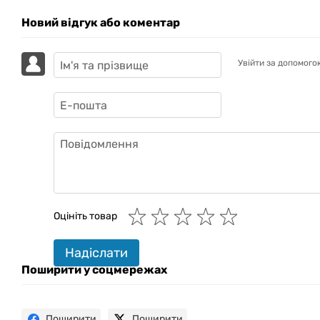
Новий відгук або коментар
Увійти за допомого
GAZIK
AI
Онлайн · пошук техніки
Оцініть товар
Привіт! 👋 Я Gazik AI — допоможу
Надіслати
підібрати вживану комп'ютерну
техніку. Що шукаєш?
Поширити у соцмережах
Поширити
Поширити