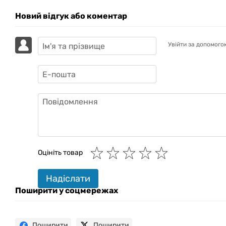
Новий відгук або коментар
Увійти за допомого
GAZIK
AI
Онлайн · пошук техніки
Оцініть товар
Привіт! 👋 Я Gazik AI — допоможу
Надіслати
підібрати вживану комп'ютерну
техніку. Що шукаєш?
Поширити у соцмережах
Поширити
Поширити