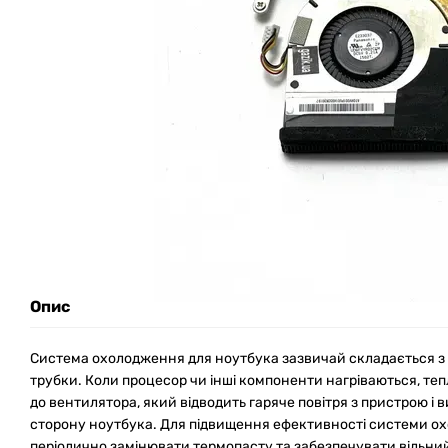
Опис
Система охолодження для ноутбука зазвичай складається з 
трубки. Коли процесор чи інші компоненти нагріваються, теп
до вентилятора, який відводить гаряче повітря з пристрою і 
сторону ноутбука. Для підвищення ефективності системи 
періодично замінювати термопасту та забезпечувати вільний