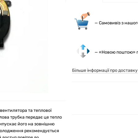
— С
амовивіз з нашо
— «Новою поштою» по
Більше інформації про доставку
вентилятора та теплової
лова трубка передає це тепло
випускає його на зовнішню
охолодження рекомендується
 доступ повітря до