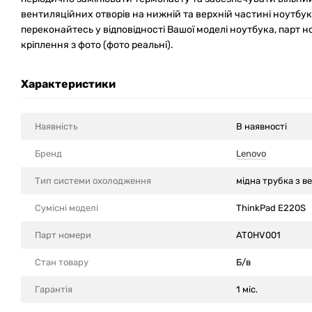
вентиляційних отворів на нижній та верхній частині ноутбу
переконайтесь у відповідності Вашої моделі ноутбука, парт но
кріплення з фото (фото реальні).
Характеристики
Наявність
В наявності
Бренд
Lenovo
Тип системи охолодження
мідна трубка з 
Сумісні моделi
ThinkPad E220S
Парт номери
AT0HV001
Стан товару
Б/в
Гарантія
1 міс.