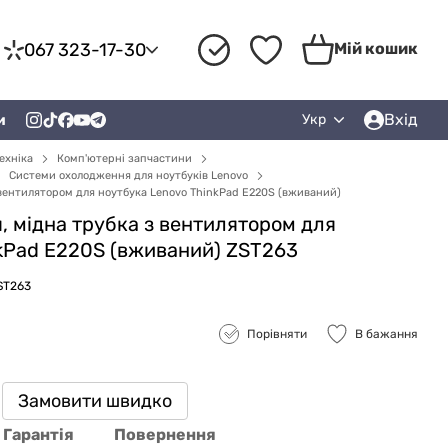
067 323-17-30
Мій кошик
Вхід
и
Укр
ехніка
Комп'ютерні запчастини
Системи охолодження для ноутбуків Lenovo
вентилятором для ноутбука Lenovo ThinkPad E220S (вживаний)
 мідна трубка з вентилятором для
kPad E220S (вживаний) ZST263
ST263
Порівняти
В бажання
Замовити швидко
Гарантія
Повернення