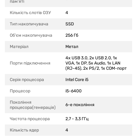
пам'яті
Кількість слотів ОЗУ
4
Тип накопичувача
SSD
Об'єм накопичувача
256 Гб
Матеріал
Метал
4x USB 3.0, 2x USB 2.0, 1x
Порти підключення
VGA, 1x DP, 5x Audio, 1x LAN
(RJ-45), 2x PS/2, 1x COM-порт
Серія процесора
Intel Core i5
Процесор
i5-6400
Покоління
6-е покоління
процесора(генерація)
Частота процесора
2,7 - 3,3 ГГц
Кількість ядер
4