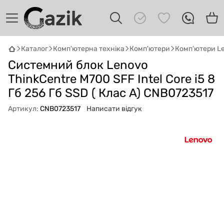
Каталог
Комп'ютерна техніка
Комп'ютери
Комп'ютери L
GAZIK
AI
Системний блок Lenovo
Онлайн · пошук техніки
ThinkCentre M700 SFF Intel Core i5 8
Гб 256 Гб SSD ( Клас A) CNB0723517
Привіт! 👋 Я Gazik AI — допоможу
підібрати вживану комп'ютерну техніку.
Артикул:
CNB0723517
Написати відгук
Що шукаєш?