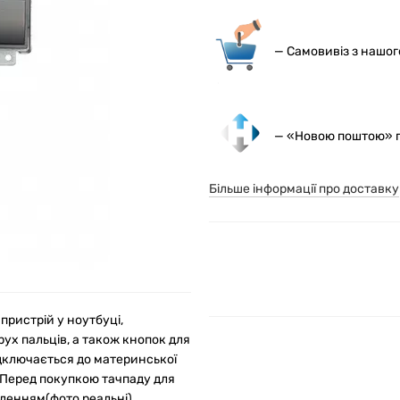
— С
амовивіз з нашо
— «Новою поштою» по
Більше інформації про доставку
пристрій у ноутбуці,
рух пальців, а також кнопок для
ідключається до материнської
. Перед покупкою тачпаду для
пленням(фото реальні).