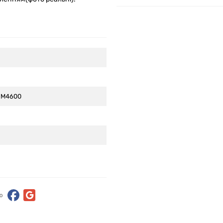
, M4600
ю