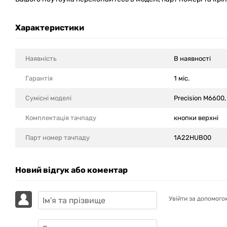
Характеристики
Наявність
В наявності
Гарантія
1 міс.
Сумісні моделi
Precision M6600
Комплектація тачпаду
кнопки верхні
Парт номер тачпаду
1A22HUB00
Новий відгук або коментар
Увійти за допомого