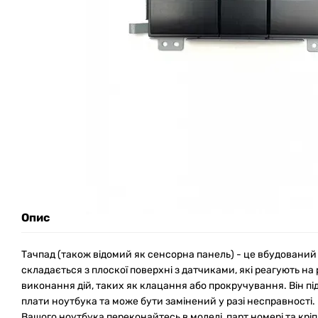
Опис
Тачпад (також відомий як сенсорна панель) - це вбудований 
складається з плоскої поверхні з датчиками, які реагують на 
виконання дій, таких як клацання або прокручування. Він п
плати ноутбука та може бути замінений у разі несправності
Вашого ноутбука переконайтесь в моделі, парт номері та крі