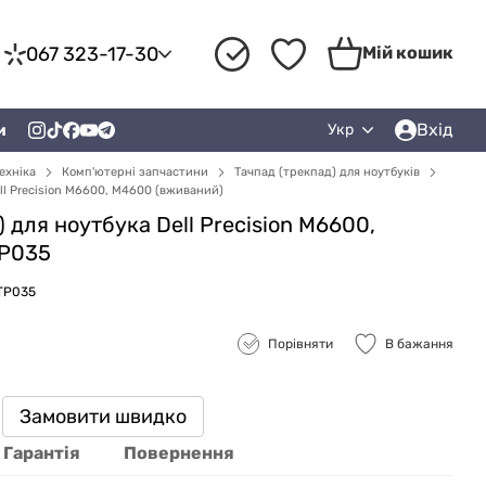
067 323-17-30
Мій кошик
Вхід
и
Укр
ехніка
Комп'ютерні запчастини
Тачпад (трекпад) для ноутбуків
ll Precision M6600, M4600 (вживаний)
 для ноутбука Dell Precision M6600,
TP035
ZTP035
Порівняти
В бажання
Замовити швидко
Гарантія
Повернення