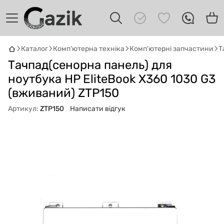
Каталог
Комп'ютерна техніка
Комп'ютерні запчастини
Т
GAZIK
AI
Тачпад(сенорна панель) для
Онлайн · пошук техніки
ноутбука HP EliteBook X360 1030 G3
(вживаний) ZTP150
Привіт! 👋 Я Gazik AI — допоможу
підібрати вживану комп'ютерну техніку.
Артикул:
ZTP150
Написати відгук
Що шукаєш?