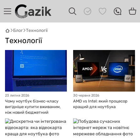
GAZIK
AI
Блог
Технології
Онлайн · пошук техніки
Технології
Привіт! 👋 Я Gazik AI — допоможу
підібрати вживану комп'ютерну техніку.
Що шукаєш?
23 липня 2026
30 червня 2026
Чому ноутбук бізнес-класу
AMD vs Intel: який процесор
вигідніше купити вживаним,
кращий для ноутбука
ніж новий бюджетний