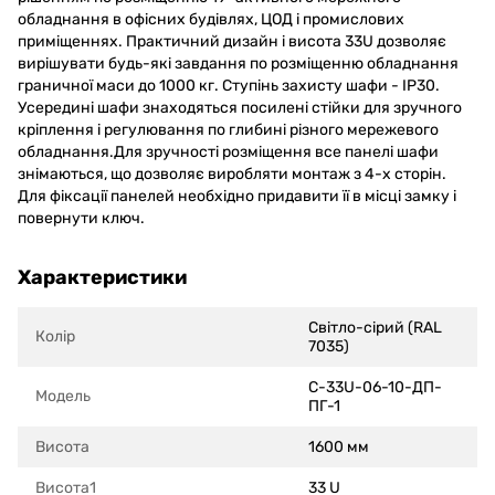
обладнання в офісних будівлях, ЦОД і промислових
приміщеннях. Практичний дизайн і висота 33U дозволяє
вирішувати будь-які завдання по розміщенню обладнання
граничної маси до 1000 кг. Ступінь захисту шафи - IP30.
Усередині шафи знаходяться посилені стійки для зручного
кріплення і регулювання по глибині різного мережевого
обладнання.Для зручності розміщення все панелі шафи
знімаються, що дозволяє виробляти монтаж з 4-х сторін.
Для фіксації панелей необхідно придавити її в місці замку і
повернути ключ.
Характеристики
Світло-сірий (RAL
Колір
7035)
С-33U-06-10-ДП-
Модель
ПГ-1
Висота
1600 мм
Висота1
33 U