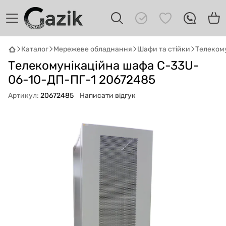
Каталог
Мережеве обладнання
Шафи та стійки
Телекому
GAZIK
AI
Телекомунікаційна шафа С-33U-
Онлайн · пошук техніки
06-10-ДП-ПГ-1 20672485
Привіт! 👋 Я Gazik AI — допоможу
Артикул:
20672485
Написати відгук
підібрати вживану комп'ютерну техніку.
Що шукаєш?